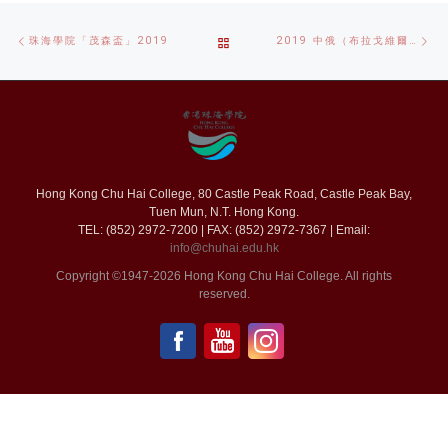
Post
Previous
Ne
BACK
珠海學院「茂森盃」2019
2019 中俄（布拉戈維爾申斯克）友誼之旅
navigation
post
po
TO
POST
LIST
Hong Kong Chu Hai College, 80 Castle Peak Road, Castle Peak Bay,
Tuen Mun, N.T. Hong Kong.
TEL: (852) 2972-7200 | FAX: (852) 2972-7367 | Email:
info@chuhai.edu.hk
Copyright ©1947-2026 Hong Kong Chu Hai College. All rights
reserved.