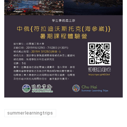
summerlearningtrips