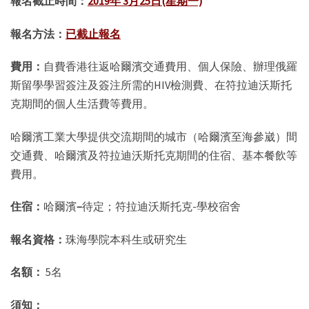
報名截止時間：
2019年 3月25日(星期一)
報名方法：
已截止報名
費用：
自費香港往返哈爾濱交通費用、個人保險、辦理俄羅
斯留學學習簽注及簽注所需的HIV檢測費、在符拉迪沃斯托
克期間的個人生活費等費用。
哈爾濱工業大學提供交流期間的城市（哈爾濱至海參崴）間
交通費、哈爾濱及符拉迪沃斯托克期間的住宿、基本餐飲等
費用。
住宿：
哈爾濱
–
待定；符拉迪沃斯托克-學校宿舍
報名資格：
珠海學院本科生或研究生
名額：
5名
須知：