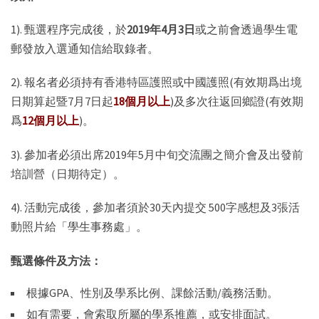
1). 甄選程序完成後，於
2019年4月3日
或之前會透過學生電
郵發放入選通知信給取錄者。
2). 報名者必須持有香港特區護照或中國護照(有效期爲出境
日期算起暨7月7日起
18個月以上
)及多次往返回鄉證(有效期
爲
12個月以上
)。
3). 參加者必須出席2019年5月中旬交流團之簡介會及出發前
培訓營（日期待定）。
4). 活動完成後，參加者須於30天內提交 500字感想及3張活
動照片給「學生事務處」。
甄選條件及方法：
根據GPA、性別及學系比例、課餘活動/義務活動。
如有需要，會索取所屬的學系推薦，或安排面試。