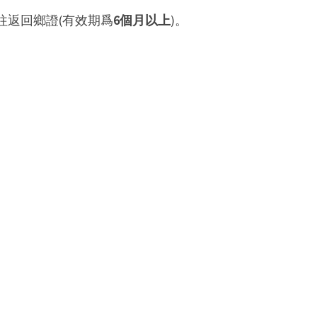
往返回鄉證(有效期爲
6個月以上
)。