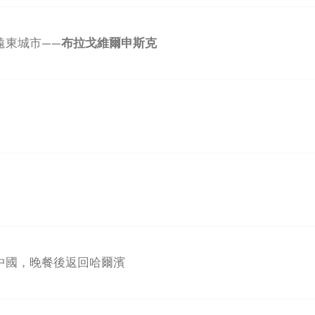
遠東城市——
布拉戈維爾申斯克
中國，晚餐後返回哈爾濱