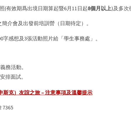
護照(有效期爲出境日期算起暨6月11日起
8個月以上
)及多次
流團之簡介會及出發前培訓營（日期待定）。
 500字感想及3張活動照片給「學生事務處」。
/義務活動。
安排面試。
斯克）友誼之旅 – 注意事項及溫馨提示
7365