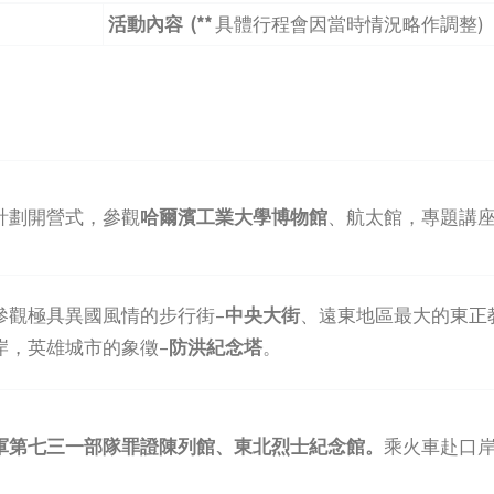
活動內容
(**
具體行程會因當時情況略作調整)
計劃開營式，參觀
哈爾濱工業大學博物館
、航太館，專題講
參觀極具異國風情的步行街–
中央大街
、遠東地區最大的東正
岸，英雄城市的象徵–
防洪紀念塔
。
軍第七三一部隊罪證陳列館、東北烈士紀念館
。
乘火車赴口