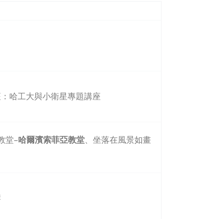
座：哈工大與小衛星專題講座
教堂–
哈爾濱索菲亞教堂
、坐落在風景如畫
岸