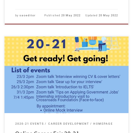
by
saoeditor
Published
20 May 2022
Updated
20 May 2022
The Online Career Fair 2020-2021 will organized on 23-31 March 2021. We
wish to invite our students and recent graduates to take this chance to
prepare for their upcoming job […]
2020-21 EVENTS
CAREER DEVELOPMENT
HOMEPAGE