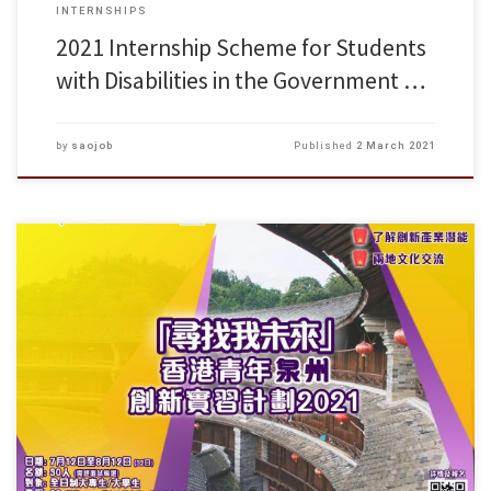
INTERNSHIPS
2021 Internship Scheme for Students
with Disabilities in the Government …
by
saojob
Published
2 March 2021
香港生涯規劃協會聯同不同機構在5個城市舉行暑期實習系列活動，為香
港青年提供更多工作體驗、擴展人脈和 認識職場文化的機會。同學可經
網上報名，先面試先擇優錄取，額滿即止； 本會十分鼓勵青年與朋友一
同參與，經歷一個有意義的暑假。 更詳盡的資訊可參閱香港生涯規劃協
會網頁 www.lpahk.org/discover 。 如有任何查詢，歡迎致電3169 9208與
本會職員聯絡。