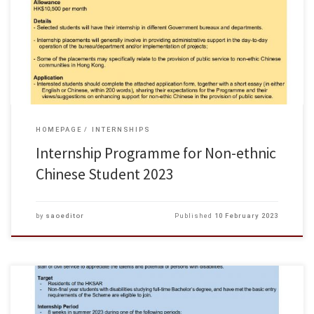
“Internship Programme for Non-ethnic Chinese Students 2023” is
launched. Application deadline is 24 February 2023, 5:00 pm. For details,
please refer to the poster below.
HOMEPAGE
INTERNSHIPS
Internship Programme for Non-ethnic
Chinese Student 2023
by
saoeditor
Published
10 February 2023