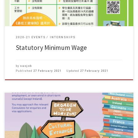
2020-21 EVENTS
INTERNSHIPS
Statutory Minimum Wage
by
saojob
Published
27 February 2021
Updated
27 February 2021
為提供本港青年人親身在外地生活及工作經驗的機會和擴闊其視野，香
港特別行政區政府與 新西蘭、 澳洲、 愛爾蘭、 德國、 日本、 加拿
大、 韓國、 法國、 英國、 奧地利、 匈牙利 、 瑞典、 荷蘭 及 意大利 政府
分別簽訂工作假期計劃的雙邊安排協議。此計劃除了可增強本港與夥伴
經濟體系的文化交流，亦可提昇雙邊合作以及推動雙方的旅遊業與發
展。 在工作假期計劃下，參加者可在東道經濟體系逗留一段長時間。參
加者並可在逗留期間從事短期工作，及／或修讀短期課程（愛爾蘭除