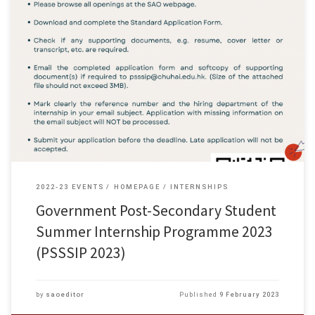
Government Post-Secondary Student Summer Internship Programme 2023
(PSSSIP 2023) is launched. For details, please refer to the poster below.
Please click at https://sao.chuhai.edu.hk/career-development/summer-
internship/ to view our regular updates.
2022-23 EVENTS
HOMEPAGE
INTERNSHIPS
Government Post-Secondary Student
Summer Internship Programme 2023
(PSSSIP 2023)
by
saoeditor
Published
9 February 2023