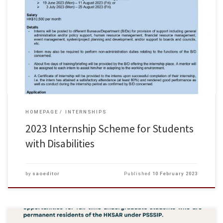
“2023 Internship Scheme for Students with Disabilities” is launched.
Application deadline is 23 February 2023, 5:00 pm. For details, please refer
to the poster below.
HOMEPAGE
INTERNSHIPS
2023 Internship Scheme for Students
with Disabilities
by
saoeditor
Published
10 February 2023