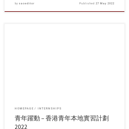
by
saoeditor
Published
27 May 2022
實習期： 2022年7月至8月期間(視乎企業安排而定) 申請資格： 18至25歲
現就讀香港大專院校課程或應屆畢業生 實習職位類型： 金融管理、會
計、行政及人力管理、市場推廣、出版業、活動策劃等 配套活動： 就業
工作坊、分享會、義務工作等 名 額： 40名 活動費用： 全免 截止報名日
期： 2022年6月8日
HOMEPAGE
INTERNSHIPS
青年躍動 – 香港青年本地實習計劃
2022