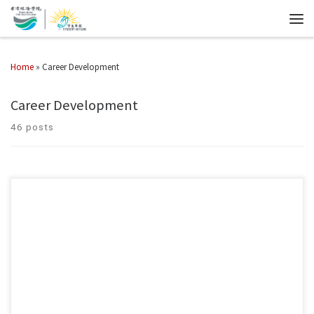
Home
»
Career Development
Career Development
46 posts
由香港青年協進會主辦的「職夢」大專生暑期實習計劃現已接受報名。
是次實習計劃主題是「職夢·啟航」、「職夢·展翅」及「職夢·飛翔」，為
將畢業的大專生提供前往深圳、惠州或東莞實習的機會，新一屆計劃將
繼承往屆宗旨，鼓勵學生踏出舒適圈，在粵港澳大灣區發展的新階段，
親身到深圳、惠州或東莞，感受城市的發展、體驗區內的生活環境與工
作氛圍，同時豐富本地活動內容，讓參加者把握新機遇，努力提升自身
實力，開闊自己未來路向。 暑期實習計劃有全面的培訓，包括：內地實
習、一國兩制及基本法講座、突破訓練營、到訪國內知名企業、團隊建