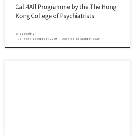
Call4All Programme by the The Hong
Kong College of Psychiatrists
by
saoeditor
Published
13 August 2020
Updated
13 August 2020
『知己知彼︰人生規劃基本功』 「生涯」就是每一個在處理和適應內心
外在兩個世界劇變而互動的過程，而學習就是適應的關鍵。知己知彼，
百戰百勝，就是生涯規劃的簡單而有效的秘方。如何了解千變萬化的自
我，複雜多變的工作世界，再如何做好裝備定位，就讓我們一起探索。
講者: 陳棨年先生 Joseph Chan 為前城市大學學生發展處處長。香港中學
就業輔導老師、內地高教學生管理和就業輔導的培訓先驅，曾到內地60
所大學提供培訓及顧問服務。主要專業興趣為整合全人教育、心理學和
輔導、工商管理、領袖培訓、人文及社會科學、歷史、哲學和宗教，應
用於年輕人的生涯規劃及終生學習。 廣東話版提供錄音回顧: 『知己知彼
︰人生規劃基本功』網上講座錄音回顧 (二選一) 日期: 2020年8月12日 (星
期三) (滿額) 報名期限: 2020年8月10日 時間: 3:00pm – 3:45pm 語言: 普通話
名額: 20人 或 日期: 2020年8月14日(星期五) 報名期限: 2020年8月12日 時間:
3:00pm – […]