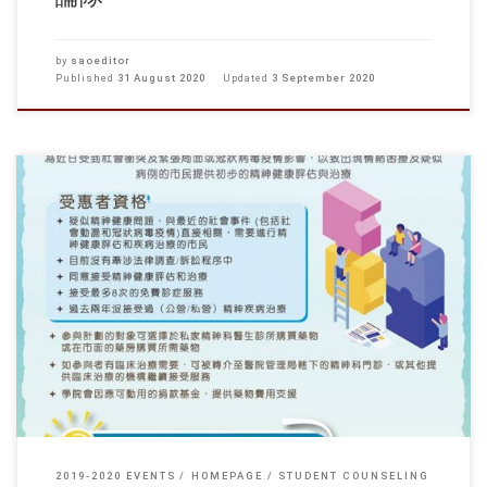
by
saoeditor
Published
31 August 2020
Updated
3 September 2020
Please contact the Student Affairs Office if you need any assistance with
joining this programme. 如需協助，歡迎向學生事務處查詢。
2019-2020 EVENTS
HOMEPAGE
STUDENT COUNSELING