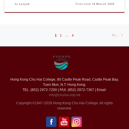
by
saojob
Published
18 March 2020
Posts
Ol
1
2
…
4
OLDER POSTS
navigation
po
Hong Kong Chu Hai College, 80 Castle Peak Road, Castle Peak Bay,
Tuen Mun, N.T. Hong Kong.
TEL: (852) 2972-7200 | FAX: (852) 2972-7367 | Email:
info@chuhai.edu.hk
Copyright ©1947-2026 Hong Kong Chu Hai College. All rights
reserved.