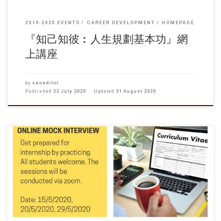
2019-2020 EVENTS
CAREER DEVELOPMENT
HOMEPAGE
『知己知彼︰人生規劃基本功』網
上講座
by
saoeditor
Published
23 July 2020
Updated
31 August 2020
https://forms.gle/agFcP6VMy1hNyBQ8A