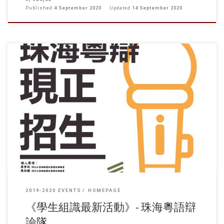
Published
4 September 2020
Updated
14 September 2020
《學生組識最新活動》- 珠海粵語辯論隊 今年無咗Ocamp點識朋友呀？
無得返學點識朋友？想享受u-life？ 珠海粵辯幫到你！ 如果你有興趣挑戰
自己、學習更多演譯同思辯技巧，就快啲報名參加珠海粵辯啦！ 完成訓
練後就可以大展拳腳，仲可以同各大專院校比賽較量一番！ 有興趣的同
學可填寫Google 報名參加： https://forms.gle/huomCxSupvuyc3F69 有任
何問題歡迎聯絡 5680 2756 車軒珩
2019-2020 EVENTS
HOMEPAGE
《學生組識最新活動》- 珠海粵語辯
論隊