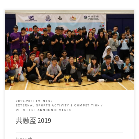
為使本地和非華裔學生能共融於社群和灌輸正向價值觀，屯門警區警民
關係組、屯門區民政事務處、屯門區滅罪委員會和香港珠海學院合辦了
「共融盃2019」。 「共融盃2019」活動目的是希望為屯門區非華裔和華
裔學生提供一些競技比賽的平台，使學生們能共同參與和合作，打破彼
此隔膜，將滅罪信念融入社群。而今年度「共融盃」更首次以團隊合作
遊戲及問答比賽形式進行，冀望能讓更多同學參與其中，發揮更高團體
合作精神，達致共融。 比賽詳情如下： 日期：2019 年2 月17 日 (星期日)
時間：上午9:00 至 下午2:00 地點：香港珠海學院室內多功能體育館 參加
隊伍： (1) 恩平工商會李琳明中學 (2) 明愛屯門馬登基金中學 (3) 加拿大神
召會嘉智中學 (4) 鐘聲慈善社胡陳金枝中學 (5) 仁愛堂陳黃淑芳紀念中學
(6) 仁濟醫院第二中學
2019-2020 EVENTS
EXTERNAL SPORTS ACTIVITY & COMPETITION
PE RECENT ANNOUNCEMENTS
共融盃 2019
by
saojob