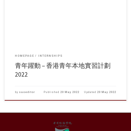
現就讀香港大專院校課程或應屆畢業生 實習職位類型： 金融管理、會
計、行政及人力管理、市場推廣、出版業、活動策劃等 配套活動： 就業
工作坊、分享會、義務工作等 名 額： 40名 活動費用： 全免 截止報名日
期： 2022年6月8日
HOMEPAGE
INTERNSHIPS
青年躍動 – 香港青年本地實習計劃
2022
by
saoeditor
Published
20 May 2022
Updated
20 May 2022