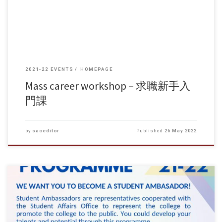
2021-22 EVENTS
HOMEPAGE
Mass career workshop – 求職新手入
門課
by
saoeditor
Published
26 May 2022