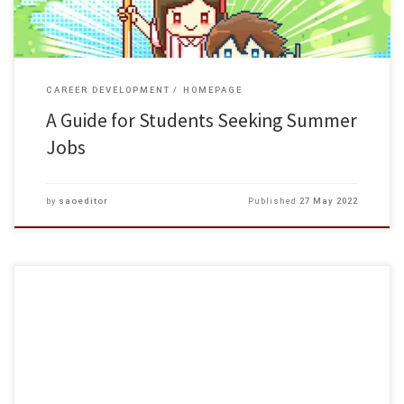
CAREER DEVELOPMENT
HOMEPAGE
A Guide for Students Seeking Summer
Jobs
by
saoeditor
Published
27 May 2022
Programme Mass career workshop – 求職新手入門課 Date 8th June, 2022
(Wed) 15th June, 2022 (Wed) Time From 3:00 to 4:30 PM (1 hour 30 min)
From 6:00 to 7:30 […]