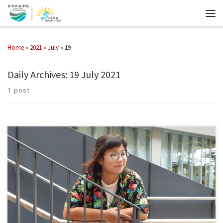
Home
»
2021
»
July
»
19
Daily Archives:
19 July 2021
1 post
新聞及傳播學系唐敏淇同學，現正修讀「廣告及企業傳播（榮譽）文學
士」課程，其撰寫的文案曾奪「全港創意公關大賽2020」最佳市場觸覺
大獎。敏淇說，她的公開試成績不好，本沒打算繼續升學，做了一年全
職工作。後來報讀了文憑課程，接駁到珠海學院繼續升學。在這個過程
中，她找到自己喜歡的科目與職業方向，並學會專注地，憑自己的努力
去做事。 珠海人情味 認識「全港創意公關大賽」，敏淇說是因為陳頴琳
博士，Wendy老師平時堂上有介紹，鼓勵大家去參與不同比賽，爭取經
驗。敏淇抱著嘗試、挑戰的心態參與比賽，沒有想過自己會得獎。 說起
老師，敏淇表示，來到珠海，讓她最深刻的是這裡的人情味，令她有一
種溫暖的感覺。「一般學校，老師會透過電郵跟學生溝通，珠海學院老