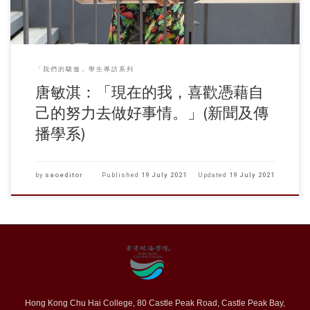
師都願意留私人電話。」她是轉校生，不止一位老師，曾關心她是否能
適應。她感覺這裡的老師，很享受教學，很享受與學生溝通，常常會關
心學生的學習進度，老師與學生之間，是有互動的。 「GPA只是一個總
分，但你不知道自己什麼地方做得好，什麼地方做得不好。」敏淇說，
很多老師都會給予她的功課意見。她曾選修傳播及跨媒體的課程，教授
的李顯華老師，在她的功課上，寫上了很多改善方法，讓她覺得老師有
「我們的驕傲」學生專訪系列
認真、仔細地看她功課的每一點。收到評語，敏淇都會很開心。 憑自己
唐敏淇：「現在的我，喜歡憑藉自
努力去做好事情 敏淇即將畢業，現在忙於準備履歷，以及面試見工。現
在的她，喜歡學習，喜歡吸收知識。在她看來，面試也是一種學習，如
己的努力去做好事情。」(新聞及傳
是小組面試，更可以看看別人如何表現，可以學習別人的長處。她想在
播學系)
公關或市場營銷方面發展。「我喜歡籌辦活動，讓參加者覺得開心，很
有成功感！」 敏淇以前不喜歡讀書，但找到自己所喜愛的科目與職業方
向後，漸漸學會憑自己的努力，去做好每一件事情。由讀書，到比賽，
到找工作亦然。這樣認真、專注的態度，相信敏淇定能找到下一站，適
by
saoeditor
Published
19 July 2021
Updated
19 July 2021
合她發展的地方。 撰文：林曉慧
Hong Kong Chu Hai College, 80 Castle Peak Road, Castle Peak Bay,