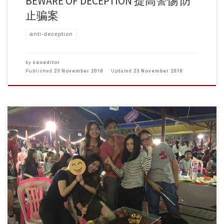
BEWARE OF DECEPTION 提高警惕 防
止骗案
anti-deception
by
saoeditor
Published
23 November 2018
Updated
23 November 2018