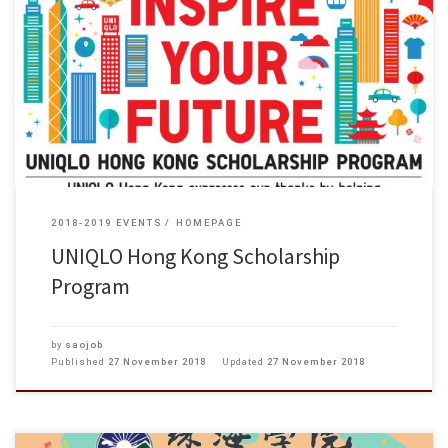
Program Objectives The scholarship program provides not only financial
support to students, but also an opportunity for them to better understand
the business operations, corporate structure, personnel and strategic
development […]
2018-2019 EVENTS
HOMEPAGE
UNIQLO Hong Kong Scholarship
Program
by
saojob
Published
27 November 2018
Updated
27 November 2018