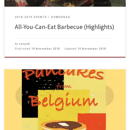
2018-2019 EVENTS
HOMEPAGE
All-You-Can-Eat Barbecue (Highlights)
by
saojob
Published
19 November 2018
Updated
19 November 2018
Dear Students, You are cordially invited to join the Cultural Exchange
Series Events organized by the Student Affairs Office. Details are as follows:
Belgium – Pancake Sharing Date: 22 […]