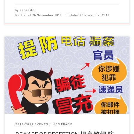
by
saoeditor
Published
26 November 2018
Updated
26 November 2018
提高警惕 防止騙案 (簡體字及英文版請見下頁) (For Simplified Chinese
and English version, please refer to the page below) 各位同學 : 近來以電
話/電郵行騙個案大幅增加，故特函各同學，希望大家提高警覺以免受
騙。 一般而言，騙徒會假冒速遞公司職員、銀行職員、政府人員或電訊
公司職員等，以電郵/電話聯絡受害人，以不同藉口詐騙受害人，並要求
受害人進行金錢轉賬、繳交保證金及透露個人資料(包括姓名、身份證號
碼、銀行戶口號碼及密碼等)。 以下是一些防騙建議： 內地及香港執法人
員絕不會透過電話要求市民進行任何金錢轉賬或繳交保證金； 如遇到有
人自稱執法部門人員或其他機構職員，以不同理由指示市民交出個人資
料及財產，應該主動查證及再三向相關機構核實來電者的身份； 切勿將
金錢存入陌生人的帳戶； 切勿交出銀行帳戶號碼以及網上理財密碼； 若
來電者稱已脅持你的親戚或朋友，請即報警； 學生事務處現提醒各位同
學如同學們遇上上述情況，千萬不要隨便披露任何資料，更不要隨便轉
帳到不知名戶口。若有懷疑，請立即致電學生事務處 2792 7366 […]
2018-2019 EVENTS
HOMEPAGE