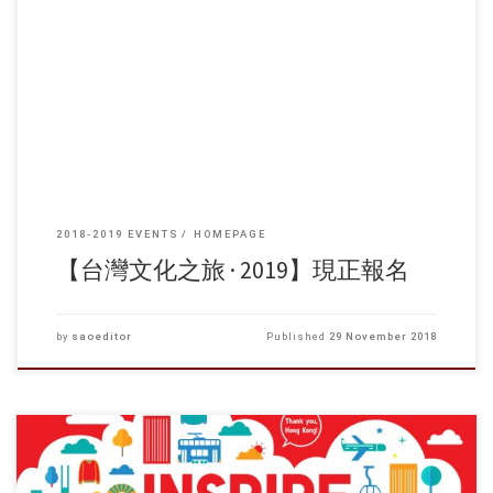
票、住宿、三餐、保險及景點門票） 報名方法：到學生事務處（E105）
索取表格 或 於相關學生郵件內下載 截止報名日期：2018年12月6日（週
四）下午5時 備註： 本處將於12月中旬通知入選的參加者繳費，費用一
旦繳交不設退還 交流團簡介會暫定於12月14日下午4時30分（必須出席）
參加者須於2019年1月31日（星期四）前遞交500字感想一篇 若報名人數
未達至預期，本處將會取消是次交流團 交流團日程： 2019年1月7日
（星期一） 上午香港出發搭乘航機赴臺 下午參觀明道大學、高美濕地 晚
上前往逢甲夜市 2019年1月8日（星期二） 上午參觀日月潭 下午參觀集集
火車站 晚上前往中街夜市 […]
2018-2019 EVENTS
HOMEPAGE
【台灣文化之旅 · 2019】現正報名
by
saoeditor
Published
29 November 2018