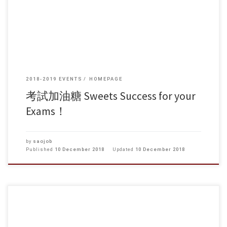
2018-2019 EVENTS
HOMEPAGE
考試加油糖 Sweets Success for your
Exams！
by
saojob
Published
10 December 2018
Updated
10 December 2018
台灣文化之旅 · 2019 目的：透過專題講座、參觀/遊覽文化景點，加深對
台灣文化的認識及了解。同時，藉著與台灣大學生的直接接觸，增進兩
地學生的文化交流。 日期：2019年1月7日（星期一）至1月12日（星期
六），共六天 地點：台中市 名額：36人 費用：港幣5300元（包括往返機