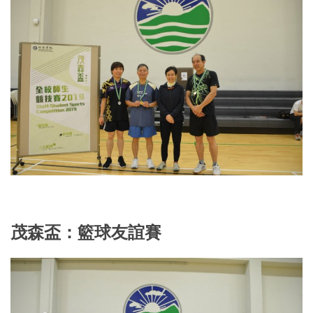
茂森盃：籃球友誼賽