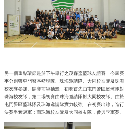
另一個重點環節是於下午舉行之茂森盃籃球友誼賽，今屆賽
事分別獲屯門警區籃球隊、珠海邀請隊、大同校友隊及珠海
校友隊參加。開賽前經抽籤，初賽首先由屯門警區籃球隊對
珠海校友隊，第二場初賽由珠海邀請隊對大同校友隊。由於
屯門警區籃球隊及珠海邀請隊實力較強，在初賽出線，進行
決賽爭奪冠軍；而珠海校友隊及大同校友隊，參與季軍賽。