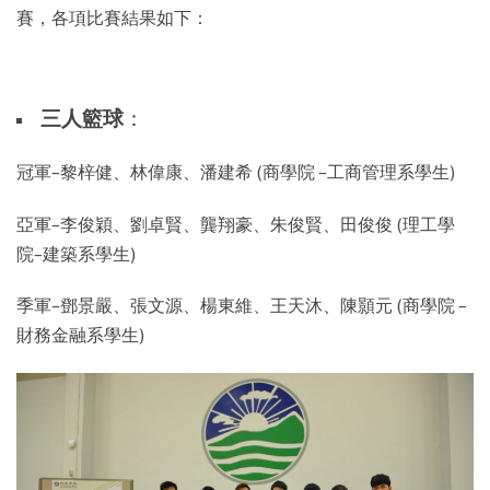
賽，各項比賽結果如下：
三人籃球
：
冠軍–黎梓健、林偉康、潘建希 (商學院 –工商管理系學生)
亞軍–李俊穎、劉卓賢、龔翔豪、朱俊賢、田俊俊 (理工學
院–建築系學生)
季軍–鄧景嚴、張文源、楊東維、王天沐、陳顥元 (商學院 –
財務金融系學生)