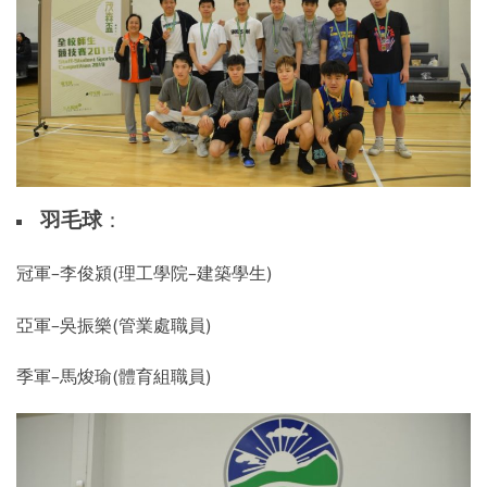
羽毛球
：
冠軍–李俊潁(理工學院–建築學生)
亞軍–吳振樂(管業處職員)
季軍–馬焌瑜(體育組職員)