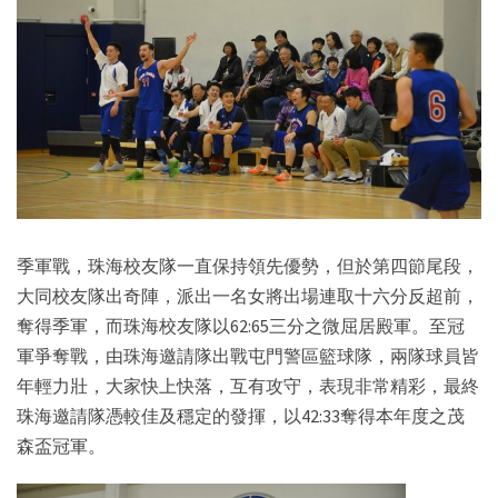
季軍戰，珠海校友隊一直保持領先優勢，但於第四節尾段，
大同校友隊出奇陣，派出一名女將出場連取十六分反超前，
奪得季軍，而珠海校友隊以62:65三分之微屈居殿軍。至冠
軍爭奪戰，由珠海邀請隊出戰屯門警區籃球隊，兩隊球員皆
年輕力壯，大家快上快落，互有攻守，表現非常精彩，最終
珠海邀請隊憑較佳及穩定的發揮，以42:33奪得本年度之茂
森盃冠軍。