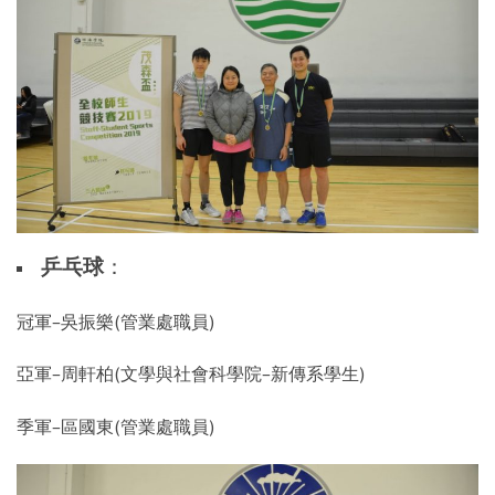
乒乓球
：
冠軍–吳振樂(管業處職員)
亞軍–周軒柏(文學與社會科學院–新傳系學生)
季軍–區國東(管業處職員)