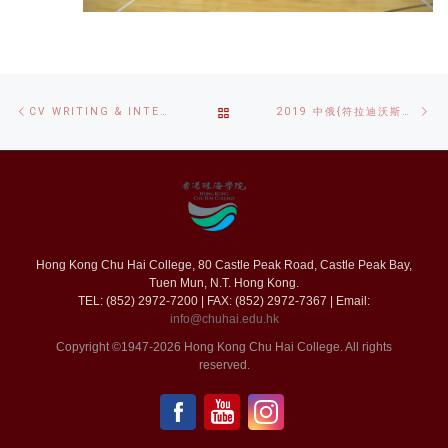
Post
Previous
Ne
BACK
CV WRITING & INTERVIEW SKILLS WORKSHOP 2018/19
2019 中俄{符拉迪沃斯托克(海參崴)}暑期課程體驗營
navigation
post
po
TO
POST
LIST
Hong Kong Chu Hai College, 80 Castle Peak Road, Castle Peak Bay,
Tuen Mun, N.T. Hong Kong.
TEL: (852) 2972-7200 | FAX: (852) 2972-7367 | Email:
info@chuhai.edu.hk
Copyright ©1947-2026 Hong Kong Chu Hai College. All rights
reserved.