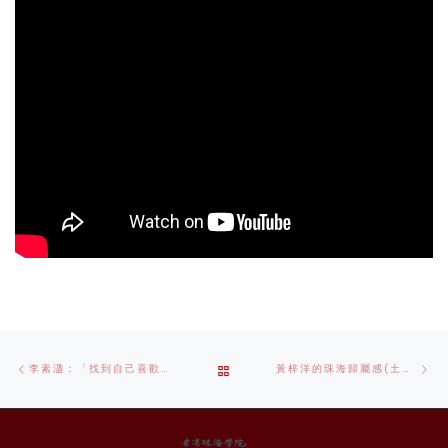
Post
Previous
Ne
BACK
李素溋：「找到自己喜歡的學科，一切會很不同！」(新聞及傳播學系)
黃梓洋的珠海歸屬感(土木工程學系)
navigation
post
po
TO