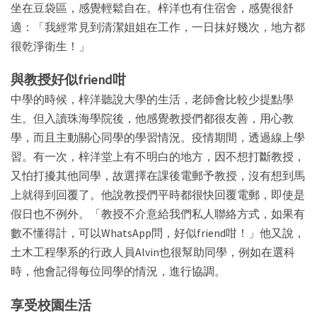
坐在豆袋區，感覺輕鬆自在。梓洋也有住宿舍，感覺很舒
適：「我經常見到清潔姐姐在工作，一日抹好幾次，地方都
很乾淨衛生！」
與教授好似friend咁
中學的時候，梓洋聽說大學的生活，老師會比較少提點學
生。但入讀珠海學院後，他感覺教授們都很友善，用心教
學，而且主動關心同學的學習情況。疫情期間，透過線上學
習。有一次，梓洋堂上有不明白的地方，因不想打斷教授，
又怕打擾其他同學，故選擇在課後電郵予教授，沒有想到馬
上就得到回覆了。他說教授們平時都很快回覆電郵，即使是
假日也不例外。「教授不介意給我們私人聯絡方式，如果有
數不懂得計，可以WhatsApp問，好似friend咁！」他又說，
土木工程學系的行政人員Alvin也很幫助同學，例如在選科
時，他會記得每位同學的情況，進行協調。
享受校園生活