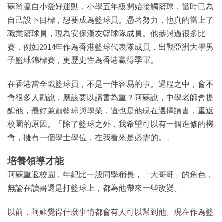
蘇尚瀛自小愛好運動，小學五年級開始接觸籃球，當時已為
自己設下目標，想要成為籃球員。憑著努力，他真的當上了
職業籃球員，現為安保漢友籃球隊成員。他參與過很多比
賽，例如2014年作為香港籃球代表隊成員，出戰亞洲大學男
子籃球錦標賽，更歷史性為香港贏得季軍。
在香港當全職籃球員，不是一件容易的事。過程之中，會不
會很多人勸說，應該要以讀書為重？阿蘇說，中學老師會提
醒他，最好兼顧籃球與學業，這也是他現在選擇讀書，重返
校園的原因。「除了籃球之外，我希望可以有一個進修的機
會，擁有一個學士學位，在我看來是必需的。」
培養領導才能
阿蘇重返校園，年紀比一般同學稍長，「大哥哥」的角色，
無論在讀書還是打籃球上，都為他帶來一些改變。
以前，阿蘇覺得什麼事情都會有人可以幫到他。現在作為籃