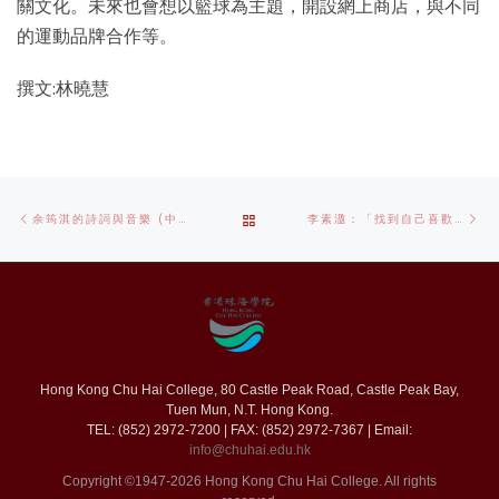
關文化。未來也會想以籃球為主題，開設網上商店，與不同
的運動品牌合作等。
撰文:林曉慧
Post
Previous
Ne
BACK
余筠淇的詩詞與音樂 (中國文學系)
李素溋：「找到自己喜歡的學科，一切會很不同！」(新聞及傳播學系)
navigation
post
po
TO
POST
LIST
Hong Kong Chu Hai College, 80 Castle Peak Road, Castle Peak Bay,
Tuen Mun, N.T. Hong Kong.
TEL: (852) 2972-7200 | FAX: (852) 2972-7367 | Email:
info@chuhai.edu.hk
Copyright ©1947-2026 Hong Kong Chu Hai College. All rights