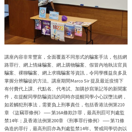
講座內容非常豐富，全面覆蓋不同形式的騙案手法，包括網
路罪行、網上情緣騙案、網上購物騙案、假冒內地執法官員
騙案、裸聊騙案、網上求職騙案等資訊，令同學獲益良多及
掌握分辨騙徒的方法。講座期間Marco Sir 提及最近疫情下
有付費代上課、代點名、代考試、加購抄寫筆記等的新聞案
件，在提醒同學防騙資訊的同時亦提醒同學小心誤墮法網，
如若觸犯刑事法，需要負上刑事責任，包括香港法例第210
章 《盜竊罪條例》 ── 第16A條欺詐罪，最高刑罰可判處監
禁14年；及香港法例第200章 《刑事罪行條例》 ── 第71條
偽造的罪行，最高刑罰亦為判處監禁14年。警戒同學切勿以