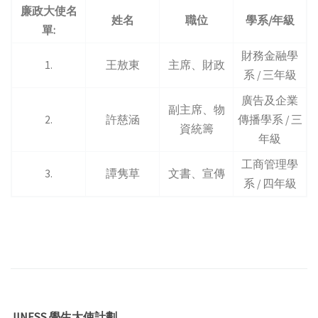
廉政大使名
姓名
職位
學系/年級
單:
財務金融學
1.
王敖東
主席、財政
系 / 三年級
廣告及企業
副主席、物
2.
許慈涵
傳播學系 / 三
資統籌
年級
工商管理學
3.
譚隽草
文書、宣傳
系 / 四年級
JINESS 學生大使計劃