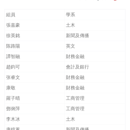
組員
學系
張嘉豪
土木
徐英銘
新聞及傳播
陈路陽
英文
譚智融
財務金融
趙鈞可
會計及銀行
张睿文
財務金融
康敬
財務金融
羅子晴
工商管理
鄧俐萍
工商管理
李木冰
土木
康鏡蕙
新聞及傳播