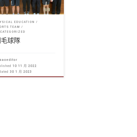
YSICAL EDUCATION
ORTS TEAM
CATEGORIZED
羽毛球隊
saoeditor
blished
10 11 月 2022
dated
30 1 月 2023