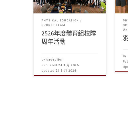
PHYSICAL EDUCATION
PH
SPORTS TEAM
SP
UN
2526年度體育組校隊
周年活動
by
by
saoeditor
Pu
Published
24 4 月 2026
Up
Updated
21 5 月 2026