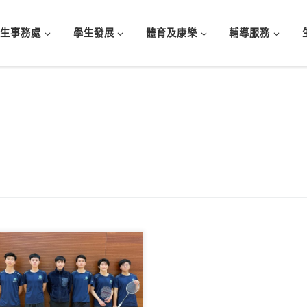
學生事務處
學生發展
體育及康樂
輔導服務
 : 莊秉樺 隊長 : 劉昊洋