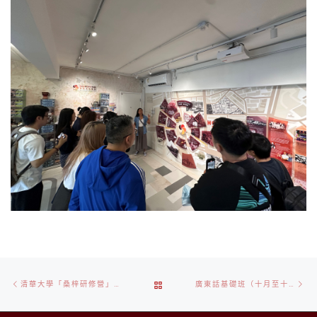
Post
Previous
Ne
BACK
清華大學「桑梓研修營」來訪
廣東話基礎班（十月至十一月）
navigation
post
po
TO