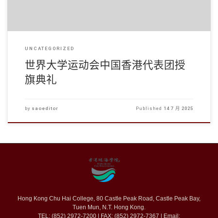
UNCATEGORIZED
世界大学运动会中国香港代表团授
旗典礼
by
saoeditor
Published
14 7 月 2025
Hong Kong Chu Hai College, 80 Castle Peak Road, Castle Peak Bay,
Tuen Mun, N.T. Hong Kong.
TEL: (852) 2972-7200 | FAX: (852) 2972-7367 | Email: