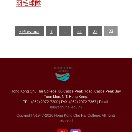
羽毛球隊
« Previous
1
...
21
22
23
Hong Kong Chu Hai College, 80 Castle Peak Road, Castle Peak Bay,
Tuen Mun, N.T. Hong Kong.
TEL: (852) 2972-7200 | FAX: (852) 2972-7367 | Email:
info@chuhai.edu.hk
Copyright ©1947-2026 Hong Kong Chu Hai College. All rights
reserved.