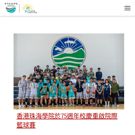
香港珠海學院於75週年校慶重啟院際
籃球賽