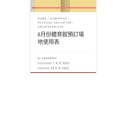
HOME
HOMEPAGE
PHYSICAL EDUCATION
UNCATEGORIZED
8月份體育館預訂場
地使用表
by
saoeditor
Published
1 8 月 2023
Updated
28 8 月 2023