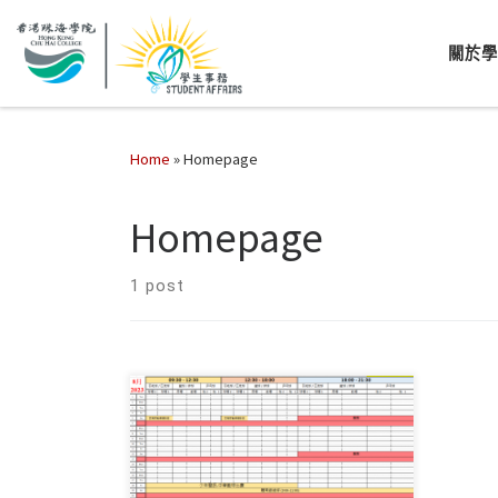
關於
Home
»
Homepage
Homepage
1 post