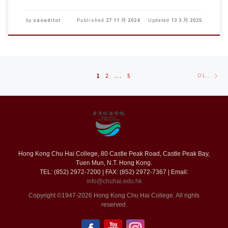
by
saoeditor
Published
27 11 月 2024
Updated
13 3 月 2025
Posts
Ol
1
2
...
5
OLDER POSTS
navigation
po
Hong Kong Chu Hai College, 80 Castle Peak Road, Castle Peak Bay,
Tuen Mun, N.T. Hong Kong.
TEL: (852) 2972-7200 | FAX: (852) 2972-7367 | Email:
info@chuhai.edu.hk
Copyright ©1947-2026 Hong Kong Chu Hai College. All rights
reserved.