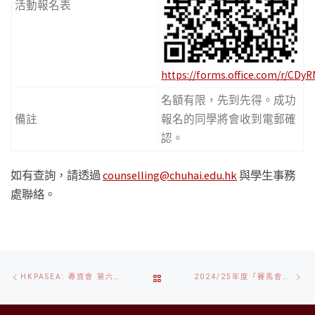
活動報名表
https://forms.office.com/r/CDy
名額有限，先到先得。成功
備註
報名的同學將會收到電郵確
認。
如有查詢，請透過
counselling@chuhai.edu.hk
與學生事務
處聯絡。
Post
Previous
Ne
BACK
HKPASEA: 專資會 第六屆「專資青年追夢計劃」 主題：「十年後的我：東盟建連繫 創新邁國際」
2024/25年度「賽馬會青少年體育記者計劃」
navigation
post
po
TO