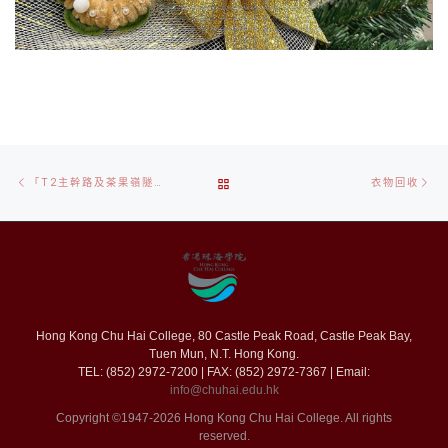
Post
Previous
Ne
BACK
「T2主幹路及茶果嶺隧道」創新科技工作坊及工地參觀
(21 NOV 2025)
衣物回收
navigation
post
po
TO
POST
LIST
Hong Kong Chu Hai College, 80 Castle Peak Road, Castle Peak Bay,
Tuen Mun, N.T. Hong Kong.
TEL: (852) 2972-7200 | FAX: (852) 2972-7367 | Email:
info@chuhai.edu.hk
Copyright ©1947-2026 Hong Kong Chu Hai College. All rights
reserved.