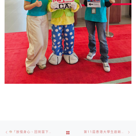
Post
Previous
Ne
BACK
「放慢身心、回到當下」靜觀水彩之旅工作坊
（25 MARCH 2025）
第11屆香港大學生創新及創業大賽
navigation