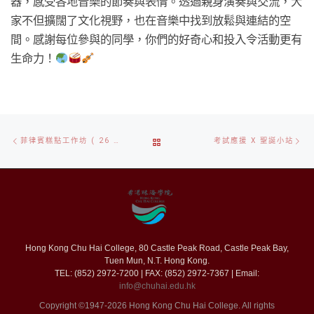
器，感受各地音樂的節奏與表情。透過親身演奏與交流，大
家不但擴闊了文化視野，也在音樂中找到放鬆與連結的空
間。感謝每位參與的同學，你們的好奇心和投入令活動更有
生命力！
Post
Previous
Ne
BACK
菲律賓糕點工作坊 ( 26 NOV 2025)
考試應援 X 聖誕小站
navigation
post
po
TO
POST
LIST
Hong Kong Chu Hai College, 80 Castle Peak Road, Castle Peak Bay,
Tuen Mun, N.T. Hong Kong.
TEL: (852) 2972-7200 | FAX: (852) 2972-7367 | Email:
info@chuhai.edu.hk
Copyright ©1947-2026 Hong Kong Chu Hai College. All rights