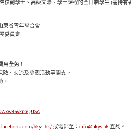
專院校副學士、高級文憑、學士課程的全日制學生 (需持有
山東省青年聯合會
展委員會
費用全免！
、保險、交流及參觀活動等開支。
動。
9SDWxw46vkpaQUSA
.facebook.com/hkys.hk/
或電郵至：
info@hkys.hk
查詢。