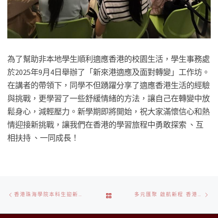
為了幫助非本地學生順利適應香港的校園生活，學生事務處
於2025年9月4日舉辦了「新來港適應及面對轉變」工作坊。
在講者的帶領下，同學不但踴躍分享了適應香港生活的經驗
與挑戰，更學習了一些舒緩情緒的方法，讓自己在轉變中放
鬆身心，減輕壓力。新學期即將開始，祝大家滿懷信心和熱
情迎接新挑戰，讓我們在香港的學習旅程中勇敢探索 、互
相扶持 、一同成長！
Post
Previous
Ne
BACK
香港珠海學院本科生迎新日
多元匯聚 啟航新程 香港珠海學院迎新攤位展
navigation
post
po
TO