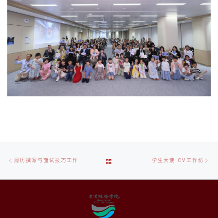
文
上
下
返
履历撰写与面试技巧工作坊 (15 OCT 2025)
学生大使 CV工作坊
章
一
一
导
篇
篇
回
航
文