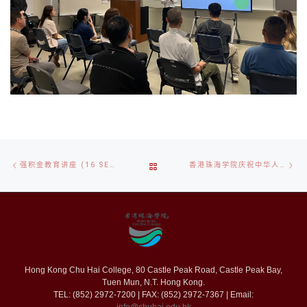
文
上
下
返
强积金教育讲座 (16 SEP 2025)
香港珠海学院庆祝中华人民共和国成立76周年升旗礼
章
一
一
导
篇
篇
回
航
文
章
Hong Kong Chu Hai College, 80 Castle Peak Road, Castle Peak Bay,
列
Tuen Mun, N.T. Hong Kong.
TEL: (852) 2972-7200 | FAX: (852) 2972-7367 | Email: