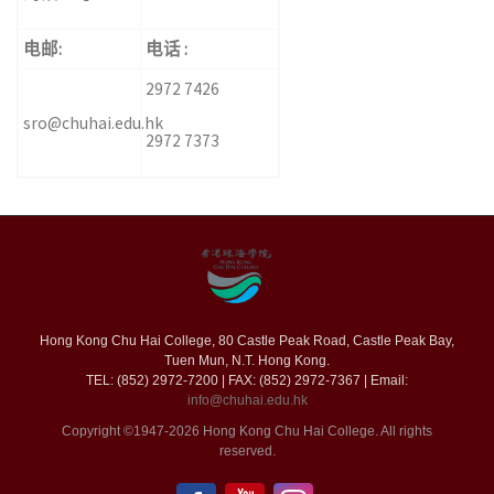
电邮:
电话 :
2972 7426
sro@chuhai.edu.hk
2972 7373
Hong Kong Chu Hai College, 80 Castle Peak Road, Castle Peak Bay,
Tuen Mun, N.T. Hong Kong.
TEL: (852) 2972-7200 | FAX: (852) 2972-7367 | Email:
info@chuhai.edu.hk
Copyright ©1947-2026 Hong Kong Chu Hai College. All rights
reserved.