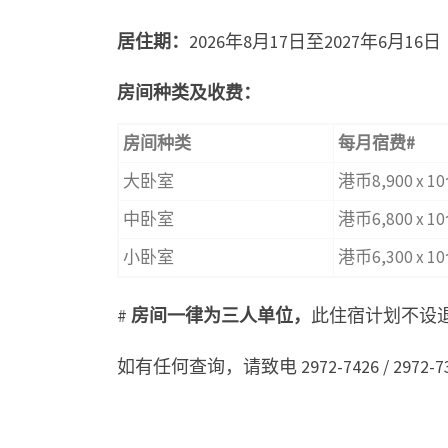
居住期：
2026年8月17日至2027年6月16日
房间种类及收
费
：
房间种类
每月宿
费
#
大卧室
港币8,900 x 
中卧室
港币6,800 x 
小卧室
港币6,300 x 
#
房间一律
为
三人
单
位，
此住宿计划不设
如有任何查询，请致电 2972-7426 / 2972-