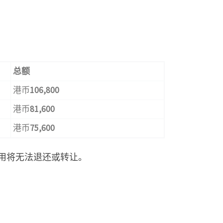
总
额
港币
106,800
港币
81,600
港币
75,600
用将无法退还或转让。