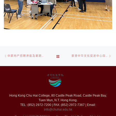
文
上
下
返
中原地产招聘讲座及暑期实习计划介绍 (8 APR 2025)
香港中华文化促进中心四十周年庆典文艺晚会
章
一
一
导
篇
篇
回
航
文
章
Hong Kong Chu Hai College, 80 Castle Peak Road, Castle Peak Bay,
列
Tuen Mun, N.T. Hong Kong.
TEL: (852) 2972-7200 | FAX: (852) 2972-7367 | Email:
info@chuhai.edu.hk
表